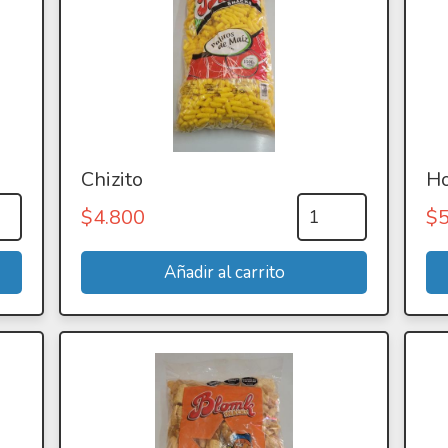
Chizito
Ho
$
4.800
$