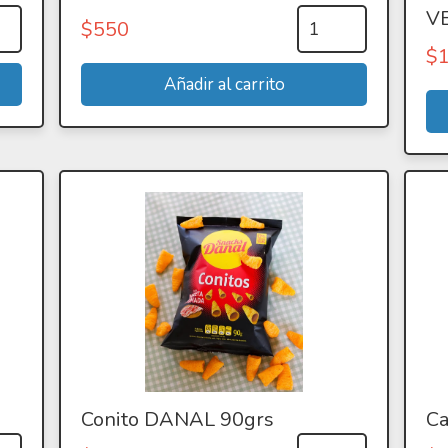
V
$
550
$
Conito DANAL 90grs
Ca