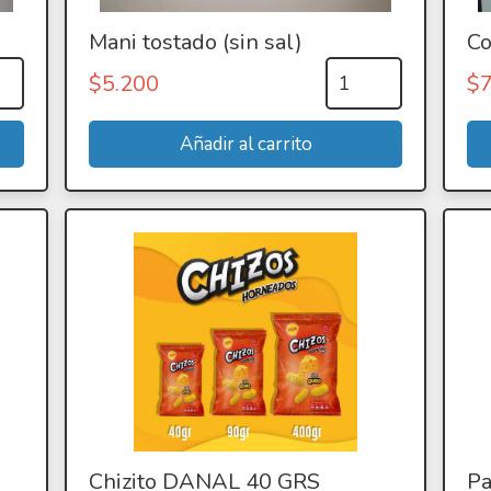
Mani tostado (sin sal)
Co
$
5.200
$
Chizito DANAL 40 GRS
P