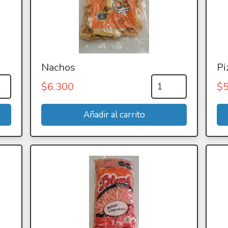
Nachos
Pi
$
6.300
$