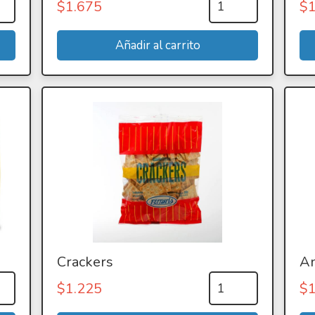
$
1.675
$
Crackers
An
$
1.225
$